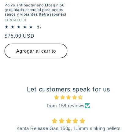
Polvo antibacteriano Elbagin 50
g: cuidado esencial para peces
sanos y vibrantes (tetra japonés)
Proveedor:
KENTAFEED
1
(1)
reseñas
Precio
$75.00 USD
totales
habitual
Agregar al carrito
Let customers speak for us
from 158 reviews
Kenta Release Gas 150g, 1.5mm sinking pellets