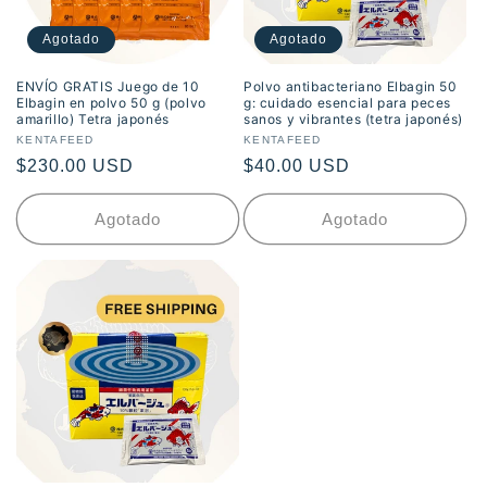
Agotado
Agotado
ENVÍO GRATIS Juego de 10
Polvo antibacteriano Elbagin 50
Elbagin en polvo 50 g (polvo
g: cuidado esencial para peces
amarillo) Tetra japonés
sanos y vibrantes (tetra japonés)
Proveedor:
KENTAFEED
Proveedor:
KENTAFEED
Precio
$230.00 USD
Precio
$40.00 USD
habitual
habitual
Agotado
Agotado