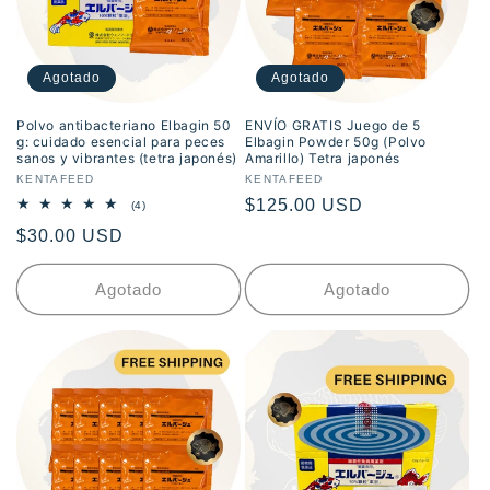
ó
n
Agotado
Agotado
:
Polvo antibacteriano Elbagin 50
ENVÍO GRATIS Juego de 5
g: cuidado esencial para peces
Elbagin Powder 50g (Polvo
sanos y vibrantes (tetra japonés)
Amarillo) Tetra japonés
Proveedor:
KENTAFEED
Proveedor:
KENTAFEED
Precio
$125.00 USD
4
(4)
reseñas
habitual
Precio
$30.00 USD
totales
habitual
Agotado
Agotado