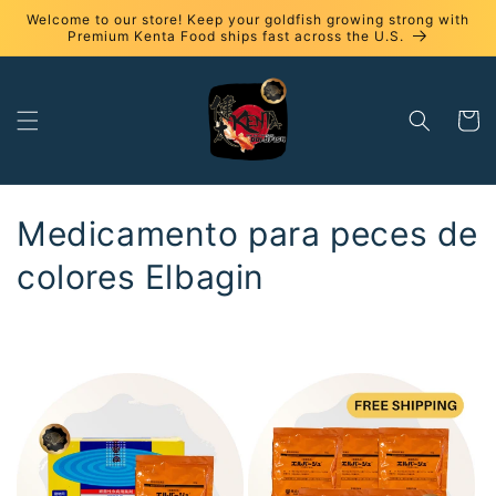
Ir
Welcome to our store! Keep your goldfish growing strong with
directamente
Premium Kenta Food ships fast across the U.S.
al contenido
Carrito
C
Medicamento para peces de
o
colores Elbagin
l
e
c
c
i