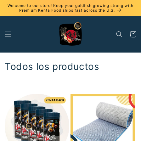
Ir
Welcome to our store! Keep your goldfish growing strong with
directamente
Premium Kenta Food ships fast across the U.S.
al contenido
Carrito
C
Todos los productos
o
l
e
c
c
i