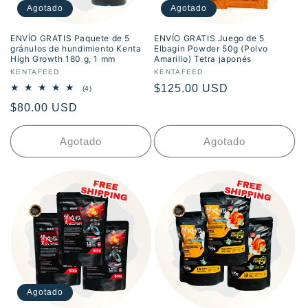
Agotado
Agotado
ENVÍO GRATIS Paquete de 5
ENVÍO GRATIS Juego de 5
gránulos de hundimiento Kenta
Elbagin Powder 50g (Polvo
High Growth 180 g, 1 mm
Amarillo) Tetra japonés
Proveedor:
KENTAFEED
Proveedor:
KENTAFEED
Precio
$125.00 USD
4
(4)
reseñas
habitual
Precio
$80.00 USD
totales
habitual
Agotado
Agotado
Agotado