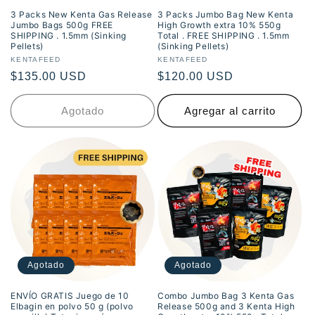
3 Packs New Kenta Gas Release
3 Packs Jumbo Bag New Kenta
Jumbo Bags 500g FREE
High Growth extra 10% 550g
SHIPPING . 1.5mm (Sinking
Total . FREE SHIPPING . 1.5mm
Pellets)
(Sinking Pellets)
Proveedor:
KENTAFEED
Proveedor:
KENTAFEED
Precio
$135.00 USD
Precio
$120.00 USD
habitual
habitual
Agotado
Agregar al carrito
Agotado
Agotado
ENVÍO GRATIS Juego de 10
Combo Jumbo Bag 3 Kenta Gas
Elbagin en polvo 50 g (polvo
Release 500g and 3 Kenta High