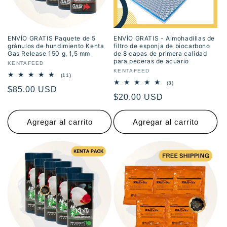
ó
n
ENVÍO GRATIS Paquete de 5
ENVÍO GRATIS - Almohadillas de
gránulos de hundimiento Kenta
filtro de esponja de biocarbono
:
Gas Release 150 g, 1,5 mm
de 8 capas de primera calidad
para peceras de acuario
Proveedor:
KENTAFEED
Proveedor:
KENTAFEED
11
(11)
reseñas
3
(3)
Precio
$85.00 USD
totales
reseñas
Precio
$20.00 USD
totales
habitual
habitual
Agregar al carrito
Agregar al carrito