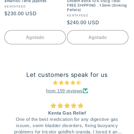
amarillo) Tetra japonés
Growth extra 10% 550g Total
FREE SHIPPING . 1.5mm (Sinking
Proveedor:
KENTAFEED
Pellets)
Precio
$230.00 USD
Proveedor:
KENTAFEED
habitual
Precio
$240.00 USD
habitual
Agotado
Agotado
Let customers speak for us
from 159 reviews
Kenta Gas Relief
One of the best medication for any digestive gas
issues, swim bladder disorders, fixing buoyancy
problems for tricolor goldfish oranda. I loved it and